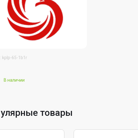
: kplp-65-1b1r
В наличии
улярные товары