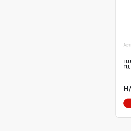
Арт
ГО
ГЦ
Н