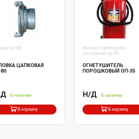
икул: gc-80
Артикул: ognetushitel-
poroshkoviy-op-35
ЛОВКА ЦАПКОВАЯ
ОГНЕТУШИТЕЛЬ
-80
ПОРОШКОВЫЙ ОП-35
/Д
Н/Д
В наличии
В наличии
В корзину
В корзину