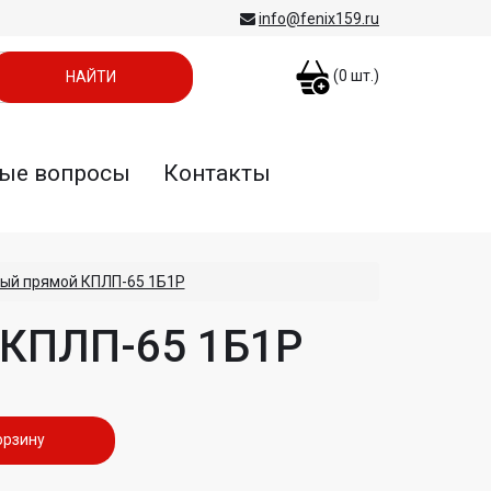
info@fenix159.ru
(
0
шт.)
ые вопросы
Контакты
ный прямой КПЛП-65 1Б1Р
 КПЛП-65 1Б1Р
орзину