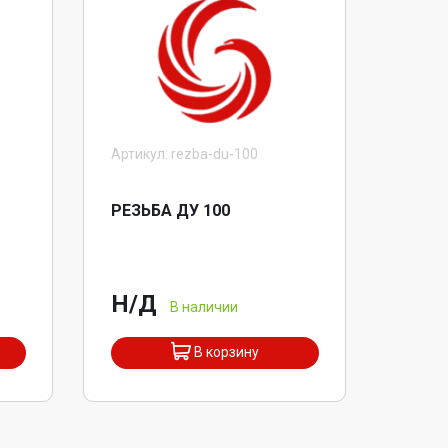
Артикул: rezba-du-100
РЕЗЬБА ДУ 100
Н/Д
В наличии
В корзину