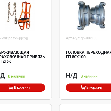
икул: poays-pp2gj
Артикул: gp-80x100
ЕРЖИВАЮЩАЯ
ГОЛОВКА ПЕРЕХОДНА
РАХОВОЧНАЯ ПРИВЯЗЬ
ГП 80X100
П 2ГЖ
/Д
Н/Д
В наличии
В наличии
В корзину
В корзину