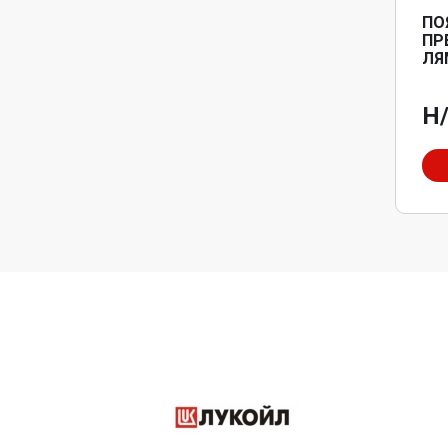
ПО
ПР
ЛЯ
Н