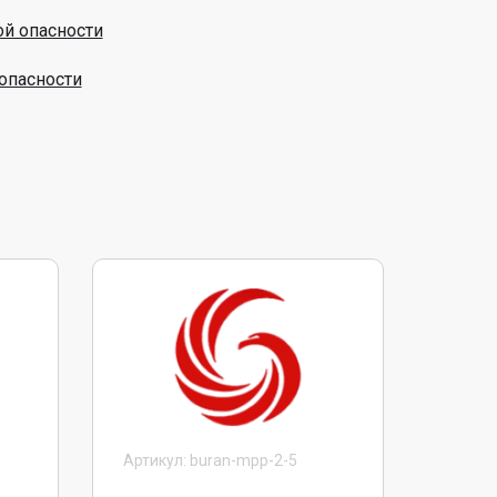
й опасности
опасности
Артикул: buran-mpp-2-5