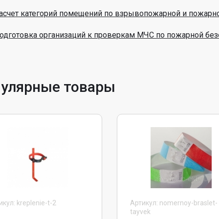
асчет категорий помещений по взрывопожарной и пожарно
одготовка организаций к проверкам МЧС по пожарной без
улярные товары
кул: kreplenie-t-2
Артикул: nomernoy-braslet-
tayvek