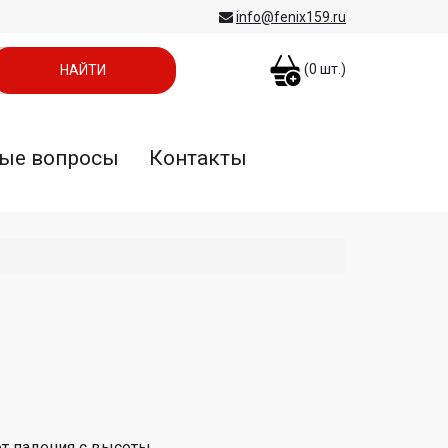
info@fenix159.ru
(
0
шт.)
ые вопросы
Контакты
т падения с высоты