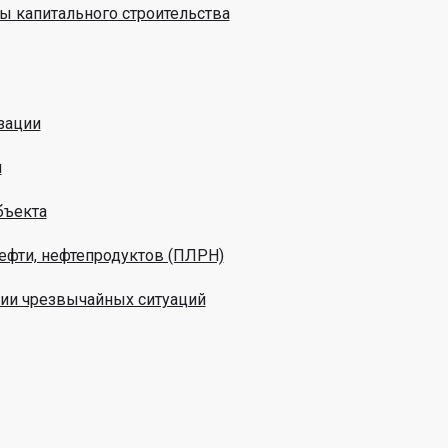
ы капитального строительства
зации
м
бъекта
ефти, нефтепродуктов (ПЛРН)
ции чрезвычайных ситуаций