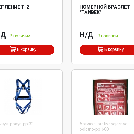
ЕПЛЕНИЕ Т-2
НОМЕРНОЙ БРАСЛЕТ
"ТАЙВЕК"
/Д
Н/Д
В наличии
В наличии
В корзину
В корзину
икул: poays-ppl32
Артикул: protivopojarnoe-
polotno-pp-600