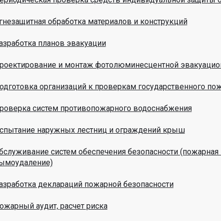
гнезащитная обработка материалов и конструкций
азработка планов эвакуации
роектирование и монтаж фотолюминесцентной эвакуацио
одготовка организаций к проверкам государственного по
роверка систем противопожарного водоснабжения
спытание наружных лестниц и ограждений крыш
бслуживание систем обеспечения безопасности (пожарная 
ымоудаление)
азработка деклараций пожарной безопасности
ожарный аудит, расчет риска