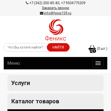
+7 (342) 200-85-83
,
+7 9504775209
Заказать звонок
info@fenix159.ru
(
0
шт.)
Меню:
навига
по
сайту
Услуги
Каталог товаров