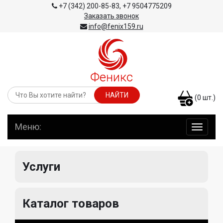
+7 (342) 200-85-83
,
+7 9504775209
Заказать звонок
info@fenix159.ru
(
0
шт.)
Меню:
навига
по
сайту
Услуги
Каталог товаров