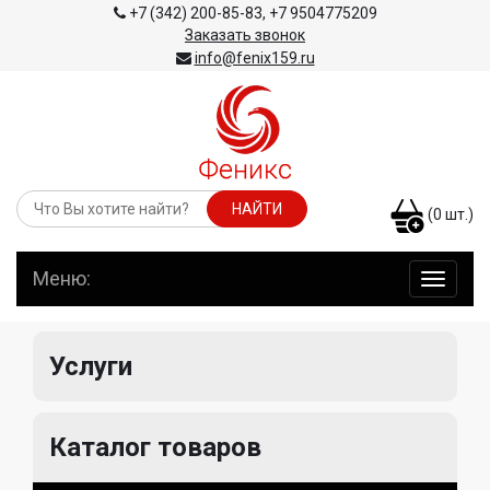
+7 (342) 200-85-83
,
+7 9504775209
Заказать звонок
info@fenix159.ru
(
0
шт.)
Меню:
навига
по
сайту
Услуги
Каталог товаров