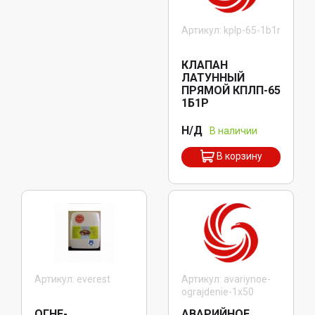
Артикул: kplp-65-1b1r
КЛАПАН
ЛАТУННЫЙ
ПРЯМОЙ КПЛП-65
1Б1Р
Н/Д
В наличии
В корзину
Артикул: everest
Артикул: avariynoe-
ograjdenie-1x50
ОГНЕ-
АВАРИЙНОЕ