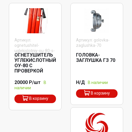
Артикул:
Артикул: golovka-
ognetushitel-
zaglushka-70
uglekislotniy-ou-80-s-
ОГНЕТУШИТЕЛЬ
ГОЛОВКА-
proverkoy
УГЛЕКИСЛОТНЫЙ
ЗАГЛУШКА ГЗ 70
ОУ-80 С
ПРОВЕРКОЙ
20000 Р/шт
Н/Д
В
В наличии
наличии
В корзину
В корзину