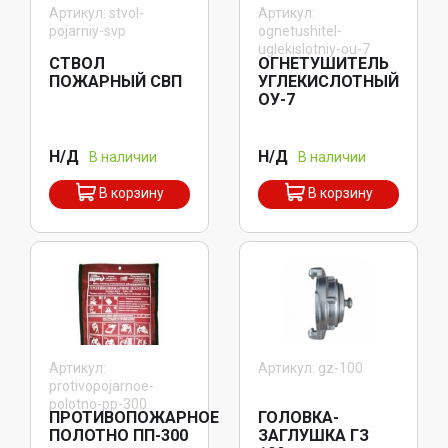
Артикул: stvol-
Артикул:
pojarniy-svp
ognetushitel-
uglekislotniy-ou-7
СТВОЛ
ОГНЕТУШИТЕЛЬ
ПОЖАРНЫЙ СВП
УГЛЕКИСЛОТНЫЙ
ОУ-7
Н/Д
Н/Д
В наличии
В наличии
В корзину
В корзину
Артикул:
Артикул: gz-100
protivopojarnoe-
polotno-pp-300
ПРОТИВОПОЖАРНОЕ
ГОЛОВКА-
ПОЛОТНО ПП-300
ЗАГЛУШКА ГЗ