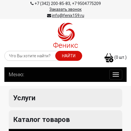
+7 (342) 200-85-83
,
+7 9504775209
Заказать звонок
info@fenix159.ru
(
0
шт.)
Меню:
навига
по
сайту
Услуги
Каталог товаров