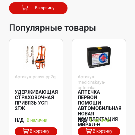
В корзину
Популярные товары
Артикул: poays-pp2gj
Артикул:
medicinskaya-
aptechka
УДЕРЖИВАЮЩАЯ
АПТЕЧКА
СТРАХОВОЧНАЯ
ПЕРВОЙ
ПРИВЯЗЬ УСП
ПОМОЩИ
2ГЖ
АВТОМОБИЛЬНАЯ
НОВАЯ
КОМПЛЕКТАЦИЯ
Н/Д
Н/Д
В наличии
В наличии
МИРАЛ-Н
В корзину
В корзину