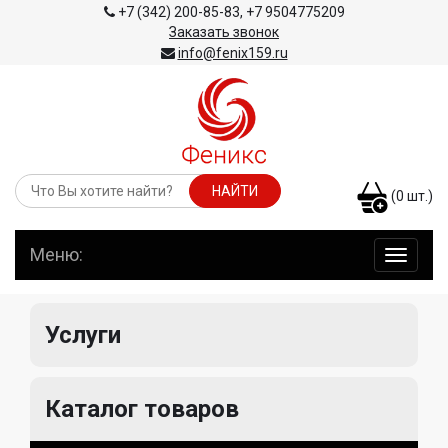
+7 (342) 200-85-83
,
+7 9504775209
Заказать звонок
info@fenix159.ru
(
0
шт.)
Меню:
навига
по
сайту
Услуги
Каталог товаров