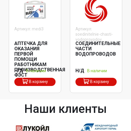
Артикул: medi3
Артикул:
soedinitelnie-chasti-
vodoprovodov
АПТЕЧКА ДЛЯ
СОЕДИНИТЕЛЬНЫЕ
ОКАЗАНИЯ
ЧАСТИ
ПЕРВОЙ
ВОДОПРОВОДОВ
ПОМОЩИ
РАБОТНИКАМ
ПРОИЗВОДСТВЕННАЯ
Н/Д
Н/Д
В наличии
В наличии
ФЭСТ
В корзину
В корзину
Наши клиенты