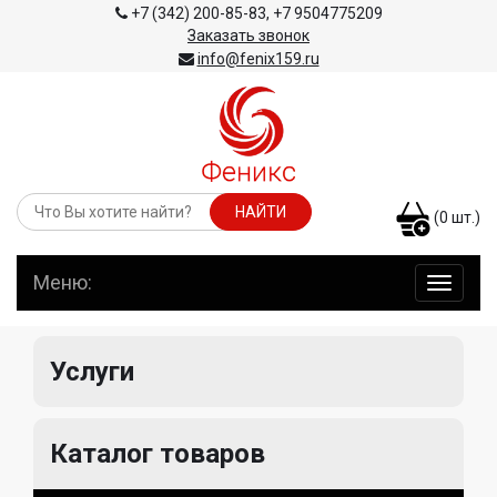
+7 (342) 200-85-83
,
+7 9504775209
Заказать звонок
info@fenix159.ru
(
0
шт.)
Меню:
навига
по
сайту
Услуги
Каталог товаров