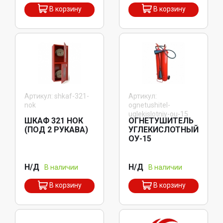
В корзину
В корзину
Артикул: shkaf-321-
Артикул:
nok
ognetushitel-
uglekislotniy-ou-15
ШКАФ 321 НОК
ОГНЕТУШИТЕЛЬ
(ПОД 2 РУКАВА)
УГЛЕКИСЛОТНЫЙ
ОУ-15
Н/Д
Н/Д
В наличии
В наличии
В корзину
В корзину