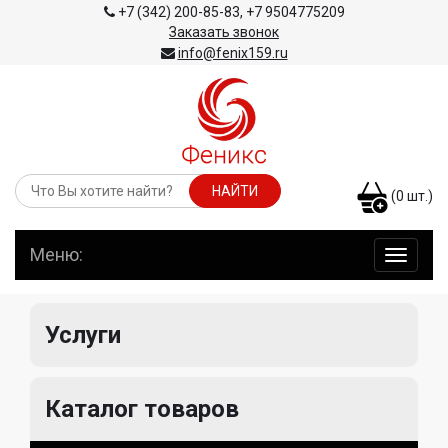
+7 (342) 200-85-83
,
+7 9504775209
Заказать звонок
info@fenix159.ru
(
0
шт.)
Меню:
навига
по
сайту
Услуги
Каталог товаров