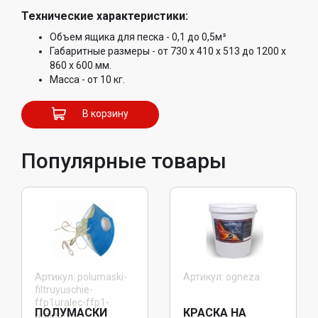
Технические характеристики:
Объем ящика для песка - 0,1 до 0,5м³
Габаритные размеры - от 730 х 410 х 513 до 1200 x
860 x 600 мм.
Масса - от 10 кг.
В корзину
Популярные товары
Артикул: polumaski-
Артикул: ogneza
filtruyuschie-
ffp1uralec-ffp1-
ПОЛУМАСКИ
КРАСКА НА
uralec-v