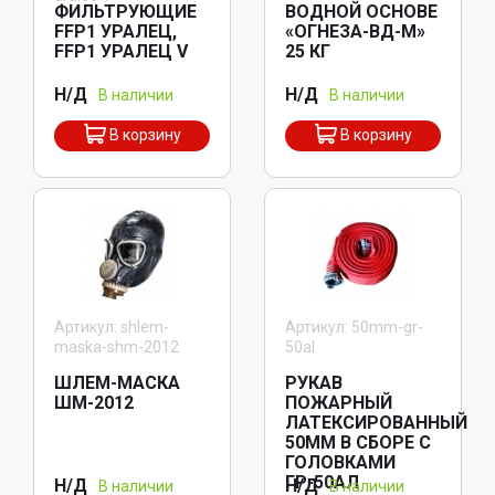
ФИЛЬТРУЮЩИЕ
ВОДНОЙ ОСНОВЕ
FFP1 УРАЛЕЦ,
«ОГНЕЗА-ВД-М»
FFP1 УРАЛЕЦ V
25 КГ
Н/Д
Н/Д
В наличии
В наличии
В корзину
В корзину
Артикул: shlem-
Артикул: 50mm-gr-
maska-shm-2012
50al
ШЛЕМ-МАСКА
РУКАВ
ШМ-2012
ПОЖАРНЫЙ
ЛАТЕКСИРОВАННЫЙ
50ММ В СБОРЕ С
ГОЛОВКАМИ
ГР-50АЛ
Н/Д
Н/Д
В наличии
В наличии