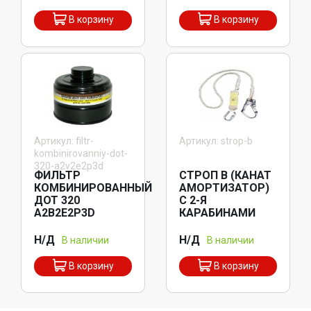
В корзину
В корзину
Артикул: filtr-
Артикул: strop-b
kombinirovanniy-dot-
320-a2v2e2p3d
ФИЛЬТР
СТРОП В (КАНАТ
КОМБИНИРОВАННЫЙ
АМОРТИЗАТОР)
ДОТ 320
С 2-Я
А2В2Е2P3D
КАРАБИНАМИ
Н/Д
Н/Д
В наличии
В наличии
В корзину
В корзину