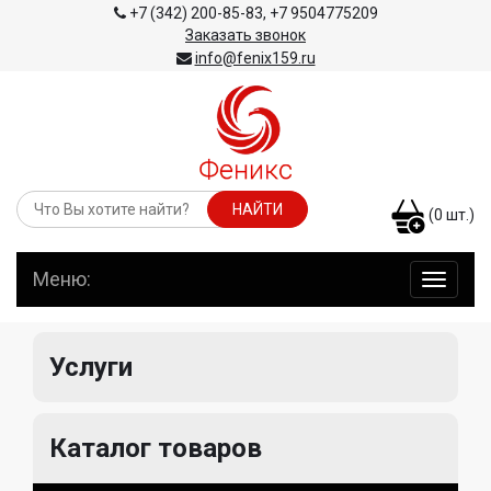
+7 (342) 200-85-83
,
+7 9504775209
Заказать звонок
info@fenix159.ru
(
0
шт.)
Меню:
навига
по
сайту
Услуги
Каталог товаров