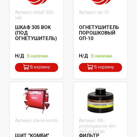
Артикул: shkaf-305-
Артикул: op-10
vok
ШКАФ 305 ВОК
ОГНЕТУШИТЕЛЬ
(ПОД
ПОРОШКОВЫЙ
ОГНЕТУШИТЕЛЬ)
ОП-10
Н/Д
Н/Д
В наличии
В наличии
В корзину
В корзину
Артикул: stend-kombi
Артикул: filtr-
protivogazoviy-dot-
460-av2e2ah
ЩИТ "КОМБИ"
ФИЛЬТР