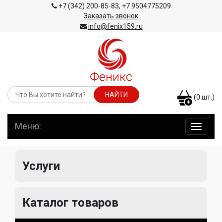
+7 (342) 200-85-83
,
+7 9504775209
Заказать звонок
info@fenix159.ru
(
0
шт.)
Меню:
навига
по
сайту
Услуги
Каталог товаров