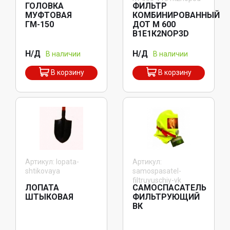
ГОЛОВКА
ФИЛЬТР
МУФТОВАЯ
КОМБИНИРОВАННЫЙ
ГМ-150
ДОТ М 600
В1Е1К2NOP3D
Н/Д
Н/Д
В наличии
В наличии
В корзину
В корзину
Артикул: lopata-
Артикул:
shtikovaya
samospasatel-
filtruyuschiy-vk
ЛОПАТА
САМОСПАСАТЕЛЬ
ШТЫКОВАЯ
ФИЛЬТРУЮЩИЙ
ВК