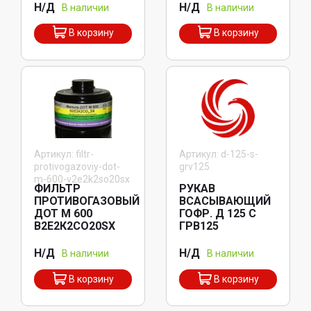
Н/Д
Н/Д
В наличии
В наличии
В корзину
В корзину
Артикул: filtr-
Артикул: d-125-s-
protivogazoviy-dot-
grv125
m-600-v2e2k2so20sx
ФИЛЬТР
РУКАВ
ПРОТИВОГАЗОВЫЙ
ВСАСЫВАЮЩИЙ
ДОТ М 600
ГОФР. Д 125 С
В2Е2К2СО20SX
ГРВ125
Н/Д
Н/Д
В наличии
В наличии
В корзину
В корзину