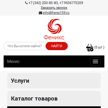
+7 (342) 200-85-83
,
+7 9504775209
Заказать звонок
info@fenix159.ru
(
0
шт.)
Меню:
навига
по
сайту
Услуги
Каталог товаров