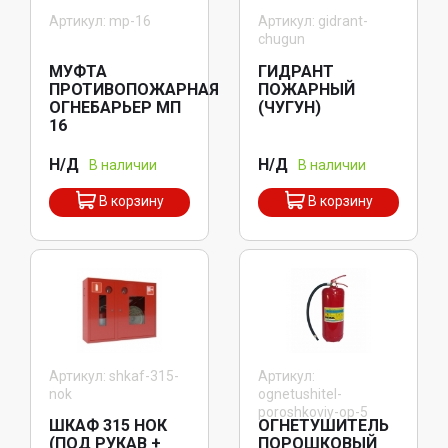
Артикул: mp-16
Артикул: gidrant-
chugun
МУФТА
ГИДРАНТ
ПРОТИВОПОЖАРНАЯ
ПОЖАРНЫЙ
ОГНЕБАРЬЕР МП
(ЧУГУН)
16
Н/Д
Н/Д
В наличии
В наличии
В корзину
В корзину
Артикул: shkaf-315-
Артикул:
nok
ognetushitel-
poroshkoviy-op-5
ШКАФ 315 НОК
ОГНЕТУШИТЕЛЬ
(ПОД РУКАВ +
ПОРОШКОВЫЙ