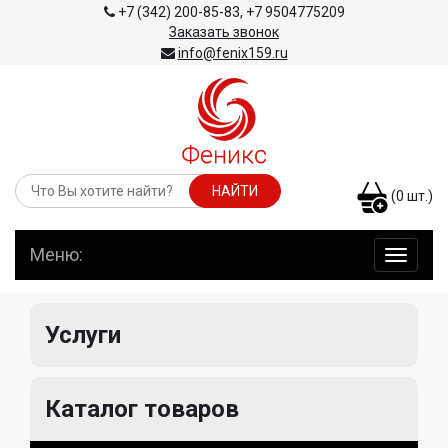
+7 (342) 200-85-83
,
+7 9504775209
Заказать звонок
info@fenix159.ru
(
0
шт.)
Меню:
навига
по
сайту
Услуги
Каталог товаров