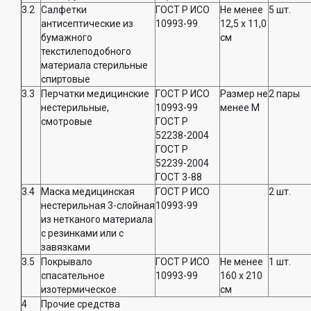
3.2
Салфетки
ГОСТ Р ИСО
Не менее
5 шт.
антисептические из
10993-99
12,5 x 11,0
бумажного
см
текстилеподобного
материала стерильные
спиртовые
3.3
Перчатки медицинские
ГОСТ Р ИСО
Размер не
2 пары
нестерильные,
10993-99
менее M
смотровые
ГОСТ Р
52238-2004
ГОСТ Р
52239-2004
ГОСТ 3-88
3.4
Маска медицинская
ГОСТ Р ИСО
2 шт.
нестерильная 3-слойная
10993-99
из нетканого материала
с резинками или с
завязками
3.5
Покрывало
ГОСТ Р ИСО
Не менее
1 шт.
спасательное
10993-99
160 x 210
изотермическое
см
4
Прочие средства