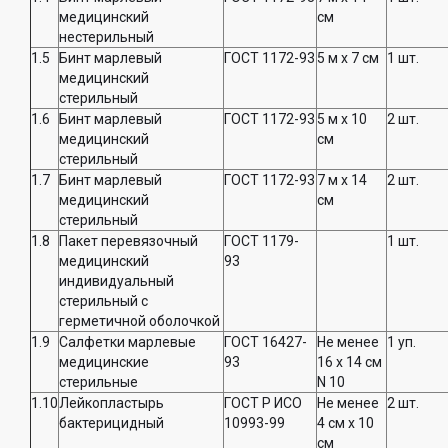
медицинский
см
нестерильный
1.5
Бинт марлевый
ГОСТ 1172-93
5 м x 7 см
1 шт.
медицинский
стерильный
1.6
Бинт марлевый
ГОСТ 1172-93
5 м x 10
2 шт.
медицинский
см
стерильный
1.7
Бинт марлевый
ГОСТ 1172-93
7 м x 14
2 шт.
медицинский
см
стерильный
1.8
Пакет перевязочный
ГОСТ 1179-
1 шт.
медицинский
93
индивидуальный
стерильный с
герметичной оболочкой
1.9
Салфетки марлевые
ГОСТ 16427-
Не менее
1 уп.
медицинские
93
16 x 14 см
стерильные
N 10
1.10
Лейкопластырь
ГОСТ Р ИСО
Не менее
2 шт.
бактерицидный
10993-99
4 см x 10
см