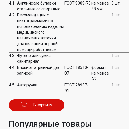
4.1
Английские булавки
ГОСТ 9389-75
не менее
3 шт.
стальные со спиралью
38 мм
4.2
Рекомендации с
1 шт.
пиктограммами по
использованию изделий
медицинского
назначения аптечки
для оказания первой
помощи работникам
4.3
Футляр или сумка
1 шт.
санитарная
4.4
Блокнот отрывной для
ГОСТ 18510-
формат
1 шт.
записей
87
не менее
A7
4.5
Авторучка
ГОСТ 28937-
1 шт.
91
В корзину
Популярные товары