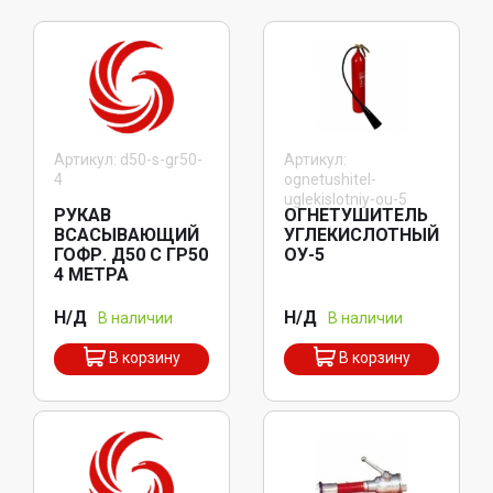
Артикул: d50-s-gr50-
Артикул:
4
ognetushitel-
uglekislotniy-ou-5
РУКАВ
ОГНЕТУШИТЕЛЬ
ВСАСЫВАЮЩИЙ
УГЛЕКИСЛОТНЫЙ
ГОФР. Д50 С ГР50
ОУ-5
4 МЕТРА
Н/Д
Н/Д
В наличии
В наличии
В корзину
В корзину