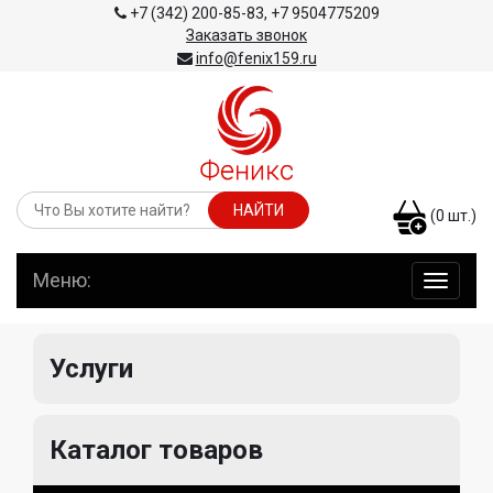
+7 (342) 200-85-83
,
+7 9504775209
Заказать звонок
info@fenix159.ru
(
0
шт.)
Меню:
навига
по
сайту
Услуги
Каталог товаров