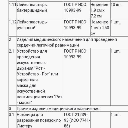
1.11
Лейкопластырь
ГОСТ Р ИСО
Не менее
10 шт.
бактерицидный
10993-99
1,9 см x
7,2 см
1.12
Лейкопластырь
ГОСТ Р ИСО
Не менее
1 шт.
рулонный
10993-99
1 см x 250
см
2
Изделия медицинского назначения для проведения
сердечно-легочной реанимации
2.1
Устройство для
ГОСТ Р ИСО
1 шт.
проведения
10993-99
искусственного
дыхания "Рот -
Устройство - Рот" или
карманная
маска для
искусственной
вентиляции легких "Рот
- маска"
3
Прочие изделия медицинского назначения
3.1
Ножницы для
ГОСТ 21239-
1 шт.
разрезания повязок по
93 (ИСО 7741-
Листеру
86)