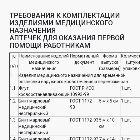
ТРЕБОВАНИЯ К КОМПЛЕКТАЦИИ
ИЗДЕЛИЯМИ МЕДИЦИНСКОГО
НАЗНАЧЕНИЯ
АПТЕЧЕК ДЛЯ ОКАЗАНИЯ ПЕРВОЙ
ПОМОЩИ РАБОТНИКАМ
Наименование изделий
Нормативный
Форма
Количес
N
медицинского
документ
выпуска
(штуки
п/п
назначения
(размеры)
упаковк
1
Изделия медицинского назначения для временной
остановки наружного кровотечения и перевязки ран
1.1
Жгут
ГОСТ Р ИСО
1 шт.
кровоостанавливающий
10993-99
1.2
Бинт марлевый
ГОСТ 1172-
5 м x 5 см
1 шт.
медицинский
93
нестерильный
1.3
Бинт марлевый
ГОСТ 1172-93
5 м x 10
1 шт.
медицинский
см
нестерильный
1.4
Бинт марлевый
ГОСТ 1172-93
7 м x 14
1 шт.