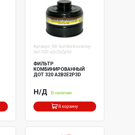
Артикул: filtr-kombinirovanniy-
dot-320-a2v2e2p3d
ФИЛЬТР
КОМБИНИРОВАННЫЙ
ДОТ 320 А2В2Е2P3D
Н/Д
В наличии
В корзину