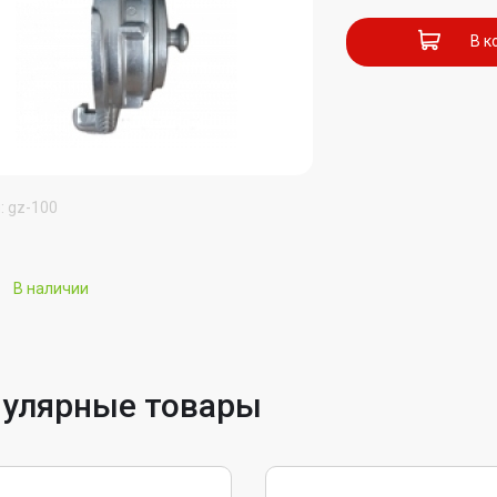
В к
: gz-100
В наличии
улярные товары