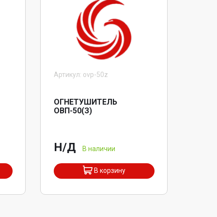
Артикул: ovp-50z
ОГНЕТУШИТЕЛЬ
ОВП-50(З)
Н/Д
В наличии
В корзину