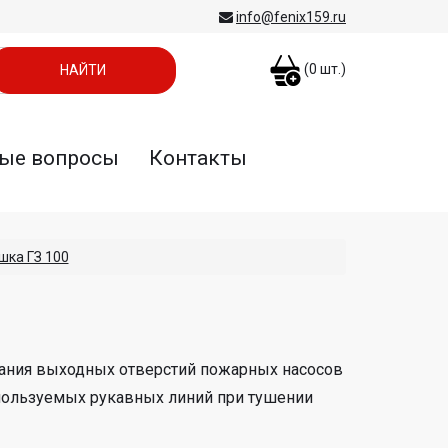
info@fenix159.ru
(
0
шт.)
ые вопросы
Контакты
шка ГЗ 100
рания выходных отверстий пожарных насосов
пользуемых рукавных линий при тушении