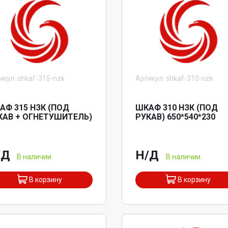
икул: shkaf-315-nzk
Артикул: shkaf-310-nzk
АФ 315 НЗК (ПОД
ШКАФ 310 НЗК (ПОД
КАВ + ОГНЕТУШИТЕЛЬ)
РУКАВ) 650*540*230
/Д
Н/Д
В наличии
В наличии
В корзину
В корзину