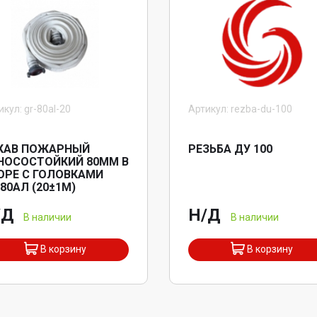
икул: gr-80al-20
Артикул: rezba-du-100
КАВ ПОЖАРНЫЙ
РЕЗЬБА ДУ 100
НОСОСТОЙКИЙ 80ММ В
ОРЕ С ГОЛОВКАМИ
-80АЛ (20±1М)
/Д
Н/Д
В наличии
В наличии
В корзину
В корзину