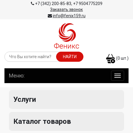
+7 (342) 200-85-83
,
+7 9504775209
Заказать звонок
info@fenix159.ru
(
0
шт.)
Меню:
навига
по
сайту
Услуги
Каталог товаров