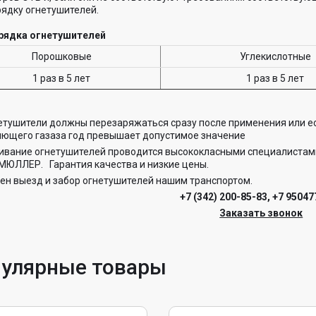
ядку огнетушителей.
рядка огнетушителей
Порошковые
Углекислотные
1 раз в 5 лет
1 раз в 5 лет
етушители должны перезаряжаться сразу после применения или ес
яющего газаза год превышает допустимое значение
ивание огнетушителей проводится высококласными специалистам
ЮЛЛЕР. Гарантия качества и низкие цены.
н выезд и забор огнетушителей нашим транспортом.
+7 (342) 200-85-83
,
+7 95047
Заказать звонок
улярные товары