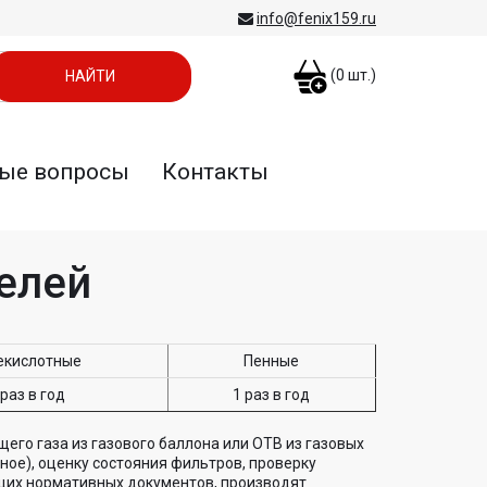
info@fenix159.ru
(
0
шт.)
ые вопросы
Контакты
елей
екислотные
Пенные
 раз в год
1 раз в год
его газа из газового баллона или ОТВ из газовых
ое), оценку состояния фильтров, проверку
ющих нормативных документов, производят