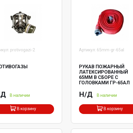
кул: protivogazi-2
Артикул: 65mm-gr-65al
ОТИВОГАЗЫ
РУКАВ ПОЖАРНЫЙ
ЛАТЕКСИРОВАННЫЙ
65ММ В СБОРЕ С
ГОЛОВКАМИ ГР-65АЛ
/Д
Н/Д
В наличии
В наличии
В корзину
В корзину