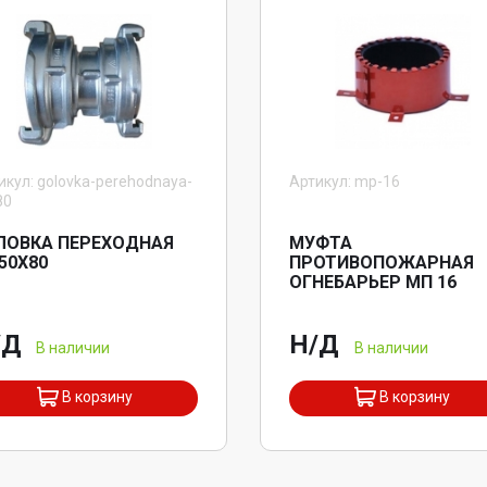
икул: golovka-perehodnaya-
Артикул: mp-16
80
ЛОВКА ПЕРЕХОДНАЯ
МУФТА
50X80
ПРОТИВОПОЖАРНАЯ
ОГНЕБАРЬЕР МП 16
/Д
Н/Д
В наличии
В наличии
В корзину
В корзину